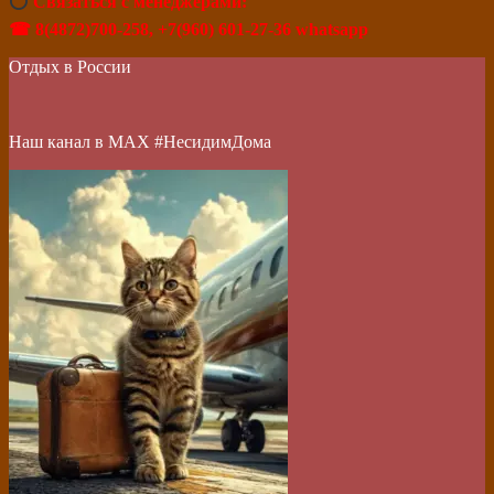
⭕
Связаться с менеджерами:
☎ 8(4872)700-258, +7(960) 601-27-36 whatsapp
Отдых в России
Наш канал в МАХ #НесидимДома