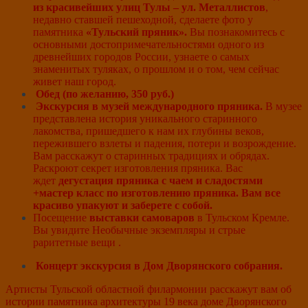
из красивейших улиц Тулы – ул. Металлистов
,
недавно ставшей пешеходной, сделаете фото у
памятника
«Тульский пряник».
Вы познакомитесь с
основными достопримечательностями одного из
древнейших городов России, узнаете о самых
знаменитых туляках, о прошлом и о том, чем сейчас
живет наш город.
Обед (по желанию, 350 руб.)
Экскурсия в
музей международного пряника.
В музее
представлена история уникального старинного
лакомства, пришедшего к нам их глубины веков,
пережившего взлеты и падения, потери и возрождение.
Вам расскажут о старинных традициях и обрядах.
Раскроют секрет изготовления пряника. Вас
ждет
дегустация пряника с чаем и сладостями
+мастер класс по изготовлению пряника. Вам все
красиво упакуют и заберете с собой.
Посещение
выставки самоваров
в Тульском Кремле.
Вы увидите Необычные экземпляры и стрые
раритетные вещи .
Концерт экскурсия в Дом Дворянского собрания.
Артисты Тульской областной филармонии расскажут вам об
истории памятника архитектуры 19 века доме Дворянского