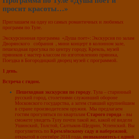
Программа по Туле «Душа поет и
просит красоты…»
Приглашаем на одну из самых романтичных и любимых
программ по Туле.
Экскурсионная программа «Душа поет»: Экскурсия по залам
Дворянского собрания , мини концерт в колонном зале,
пешеходная прогулка по центру городу, Кремль, музей
пряников с мастер классом по изготовлению пряника,
Поездка в Богородицкий дворец музей с программой.
1 день.
Встреча с гидом.
Пешеходная экскурсия по городу
. Тула – старинный
русский город, столетиями служивший обороне
Московского государства, а затем ставший крупнейшим
в стране производителем оружия. Мы предлагаем
гостям прогуляться по кварталам
Старого города
– вы
сможете увидеть Тулу почти такой же, какой её видели
Ушинский, Толстой, Салтыков-Щедрин, Успенский. Вы
прогуляетесь по
Кремлёвскому саду и набережной
,
открытой в сентябре 2018 года,
познакомитесь с одной