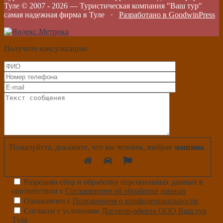
Туле © 2007 -
2026
—
Туристическая компания "Ваш тур"
самая надежная фирма в Туле
·
Разработано в GoodwinPress
Получите консультацию
Пожалуйста, докажите, что вы человек, выбрав
машина
.
Разрешаю сбор и обработку персональных данных в
соответствии с
Соглашением об обработке данных
Ознакомлен с
Положением о конфиденциальности
Согласен с условиями
Договор-оферта ООО Ваш тур
Тула