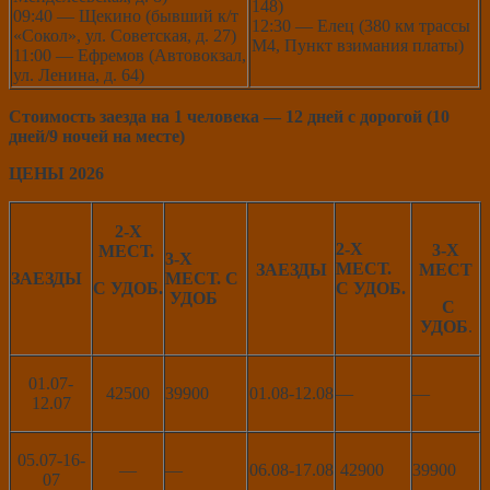
148)
09:40 — Щекино (бывший к/т
12:30 — Елец (380 км трассы
«Сокол», ул. Советская, д. 27)
М4, Пункт взимания платы)
11:00 — Ефремов (Автовокзал,
ул. Ленина, д. 64)
Стоимость заезда на 1 человека — 12 дней с дорогой (10
дней/9 ночей на месте)
ЦЕНЫ 2026
2-Х
2-Х
3-Х
МЕСТ.
3-Х
МЕСТ.
ЗАЕЗДЫ
МЕСТ
З
АЕЗДЫ
МЕСТ. С
С УДОБ.
С УДОБ.
УДОБ
С
УДОБ
.
01.07-
42500
39900
01.08-12.08
—
—
12.07
05.07-16-
—
—
06.08-17.08
42900
39900
07