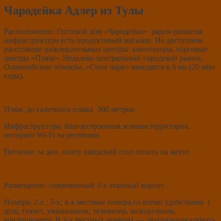
Чародейка Адлер из Тулы
Расположение: Гостевой дом «Чародейка» рядом развитая
инфраструктура есть продуктовый магазин. На доступном
расстоянии развлекательные центры: кинотеатры, торговые
центры «Плаза». Недалеко центральный городской рынок.
Олимпийские объекты, «Сочи парк» находятся в 6 км (20 мин
езды).
Пляж: до галечного пляжа 300 метров .
Инфраструктура: благоустроенная зеленая территория,
интернет Wi-Fi на ресепшен.
Питание: за доп. плату шведский стол оплата на месте.
Размещение: современный 3-х этажный корпус .
Номера: 2-х ; 3-х; 4-х местные номера со всеми удобствами (
душ, туалет, умывальник, телевизор, холодильник,
кондиционер). В 3-х местных номерах — двуспальная кровать