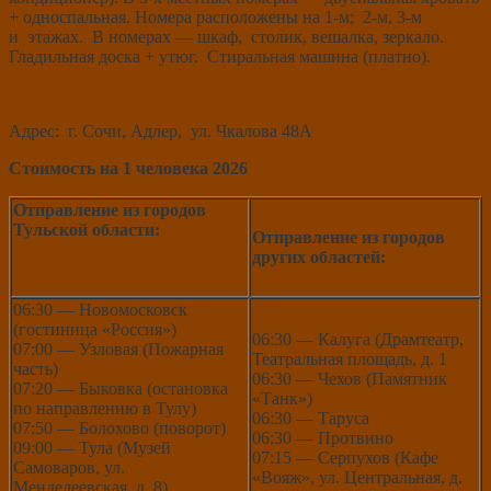
+ односпальная. Номера расположены на 1-м; 2-м, 3-м
и этажах. В номерах — шкаф, столик, вешалка, зеркало.
Гладильная доска + утюг. Стиральная машина (платно).
Адрес: г. Сочи, Адлер, ул. Чкалова 48А
Стоимость на 1 человека 2026
Отправление из городов
Тульской области:
Отправление из городов
других областей:
06:30 — Новомосковск
(гостиница «Россия»)
06:30 — Калуга (Драмтеатр,
07:00 — Узловая (Пожарная
Театральная площадь, д. 1
часть)
06:30 — Чехов (Памятник
07:20 — Быковка (остановка
«Танк»)
по направлению в Тулу)
06:30 — Таруса
07:50 — Болохово (поворот)
06:30 — Протвино
09:00 — Тула (Музей
07:15 — Серпухов (Кафе
Самоваров, ул.
«Вояж», ул. Центральная, д.
Менделеевская, д. 8)