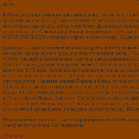
школа.
В Музее
истории создания крылатых ракет
вы узнаете о том,
крылатые ракеты; как в разработке первых советских ракет уч
летают крылатые ракеты, об их устройстве; физических принц
крылатых ракет.
А большая уличная экспозиция
с боевыми ра
КАТЕГОРИЧЕСКИ запрещается фото и видео съемка. Будьте вн
Дмитров — один из интереснейших (и древнейших!) подмос
выстроен, принадлежали прежде финскому племени меря… Мы
Арбату.
Ансамбль Дмитровского кремля начал формироваться
Архитектурной доминантой кремля является Успенский собор X
иконостас XVII века. Святыней храма является уникальная кер
искусства в нашей стране нет. Легенды связывают основание о
страстотерпцев –
братьев-князей Бориса и Глеба,
погибших от
Уникальность данного памятника состоит ещё и в том, что на
Бориса и Глеба, возведенный до 1537 года, который мы обязат
и Луки, святого Иоанна Златоуста, Григория Богослова, Феоф
Креста Господня. Неподалеку от Святых врат находится свято
ее с молитвой каждый день (не забудьте пустые бутылки).
Исто
Перемиловская высота
—
место кровопролитных боёв во вр
Дмитровского района МО.
Экскурсия
18 апреля