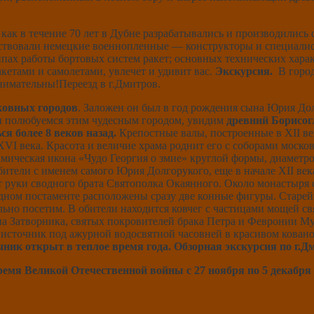
 как в течение 70 лет в Дубне разрабатывались и производились
аствовали немецкие военнопленные — конструкторы и специалист
ипах работы бортовых систем ракет; основных технических хар
кетами и самолетами, увлечет и удивит вас.
Экскурсия.
В горо
имательны!Переезд в г.Дмитров.
ковных городов
. Заложен он был в год рождения сына Юрия Долг
 полюбуемся этим чудесным городом, увидим
древний Борисог
 более 8 веков назад.
Крепостные валы, построенные в XII ве
VI века. Красота и величие храма роднит его с соборами моско
амическая икона «Чудо Георгия о змие» круглой формы, диаметр
бители с именем самого Юрия Долгорукого, еще в начале XII ве
 руки сводного брата Святополка Окаянного. Около монастыря 
 одном постаменте расположены сразу две конные фигуры. Стар
ельно посетим. В обители находится ковчег с частицами мощей 
ана Затворника, святых покровителей брака Петра и Февронии 
й источник под ажурной водосвятной часовней в красивом ковано
чник открыт в теплое время года. Обзорная экскурсия по г.Д
емя Великой Отечественной войны с 27 ноября по 5 декабря 