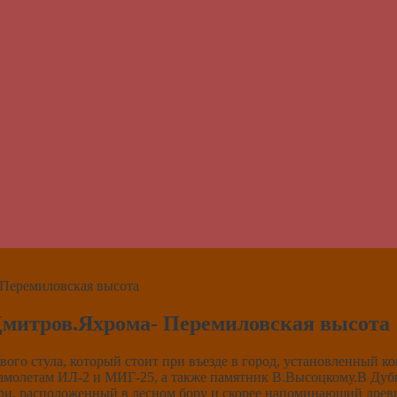
 Перемиловская высота
Дмитров.Яхрома- Перемиловская высота
вого стула, который стоит при въезде в город, установленный к
амолетам ИЛ-2 и МИГ-25, а также памятник В.Высоцкому.В Дуб
, расположенный в лесном бору и скорее напоминающий древни