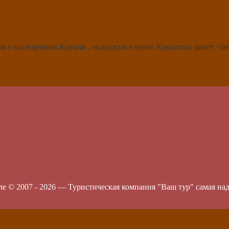
ов с посещением Кремля , экскурсия в музее Крылатых ракет +би
ле © 2007 -
2026
—
Туристическая компания "Ваш тур" самая на