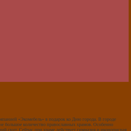
омпанией «Экомебель» в подарок ко Дню города. В городе
не большое количество православных храмов. Особенно
й скит. Сейчас при храме действует гимназия и иконописная