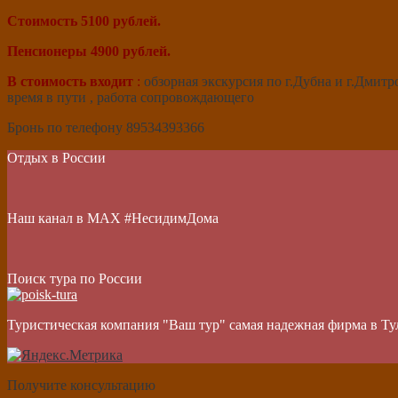
Стоимость 5100 рублей.
Пенсионеры 4900 рублей.
В стоимость входит
:
обзорная экскурсия по г.Дубна и г.Дмитр
время в пути , работа сопровождающего
Бронь по телефону 89534393366
Отдых в России
Наш канал в МАХ #НесидимДома
Поиск тура по России
Туристическая компания "Ваш тур" самая надежная фирма в Ту
Получите консультацию