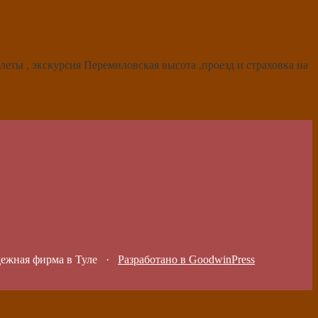
леты , экскурсия Перемиловская высота ,проезд и страховка на
дежная фирма в Туле
·
Разработано в GoodwinPress