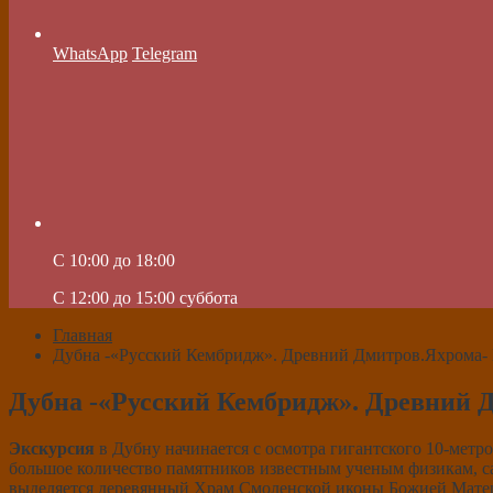
WhatsApp
Telegram
C 10:00 до 18:00
C 12:00 до 15:00 суббота
Главная
Дубна -«Русский Кембридж». Древний Дмитров.Яхрома-
Дубна -«Русский Кембридж». Древний 
Экскурсия
в Дубну начинается с осмотра гигантского 10-метро
большое количество памятников известным ученым физикам, с
выделяется деревянный Храм Смоленской иконы Божией Матери