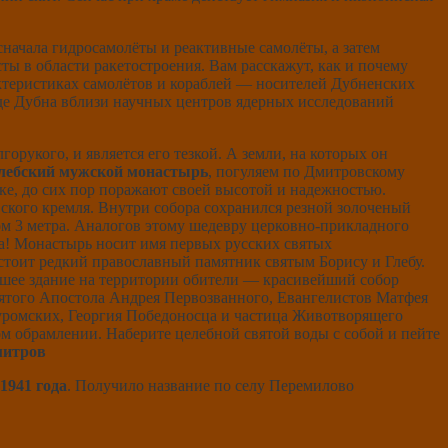
 сначала гидросамолёты и реактивные самолёты, а затем
ы в области ракетостроения. Вам расскажут, как и почему
актеристиках самолётов и кораблей — носителей Дубненских
де Дубна вблизи научных центров ядерных исследований
орукого, и является его тезкой. А земли, на которых он
лебский мужской монастырь
, погуляем по Дмитровскому
ке, до сих пор поражают своей высотой и надежностью.
вского кремля. Внутри собора сохранился резной золоченый
ом 3 метра. Аналогов этому шедевру церковно-прикладного
ка! Монастырь носит имя первых русских святых
стоит редкий православный памятник святым Борису и Глебу.
ейшее здание на территории обители — красивейший собор
святого Апостола Андрея Первозванного, Евангелистов Матфея
Муромских, Георгия Победоносца и частица Животворящего
м обрамлении. Наберите целебной святой воды с собой и пейте
митров
1941 года
. Получило название по селу Перемилово