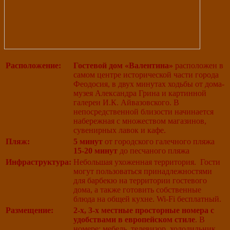
Расположение:
Гостевой дом «Валентина»
расположен в
самом центре исторической части города
Феодосия, в двух минутах ходьбы от дома-
музея Александра Грина и картинной
галереи И.К. Айвазовского. В
непосредственной близости начинается
набережная с множеством магазинов,
сувенирных лавок и кафе.
Пляж:
5 минут
от городского галечного пляжа
15-20 минут
до песчаного пляжа
Инфраструктура:
Небольшая ухоженная территория. Гости
могут пользоваться принадлежностями
для барбекю на территории гостевого
дома, а также готовить собственные
блюда на общей кухне. Wi-Fi бесплатный.
Размещение:
2-х, 3-х местные просторные номера с
удобствами в европейском стиле
. В
номере: мебель, телевизор, холодильник,