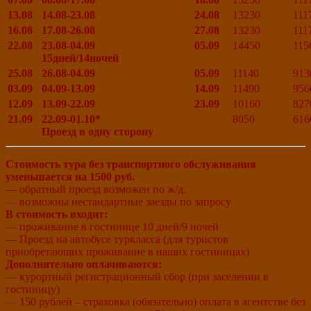
13.08
14.08-23.08
24.08
13230
111
16.08
17.08-26.08
27.08
13230
111
22.08
23.08-04.09
05.09
14450
115
15дней/14ночей
25.08
26.08-04.09
05.09
11140
913
03.09
04.09-13.09
14.09
11490
956
12.09
13.09-22.09
23.09
10160
827
21.09
22.09-01.10*
8050
616
Проезд в одну сторону
Стоимость тура без транспортного обслуживания
уменьшается на 1500 руб.
— обратный проезд возможен по ж/д.
— возможны нестандартные заезды по запросу
В стоимость входит:
— проживание в гостинице 10 дней/9 ночей
— Проезд на автобусе туркласса (для туристов
приобретающих проживание в наших гостиницах)
Дополнительно оплачиваются:
— курортный регистрационный сбор (при заселении в
гостиницу)
— 150 рублей – страховка (обязательно) оплата в агентстве без