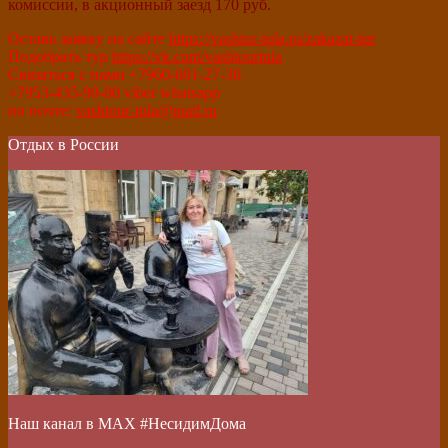
комиссии, в акционный заезд 170 руб.
Оставь заявку на сайте
https://vashtur-tula.ru/zakazat-tur
Подобрать тур
https://vk.com/vashtourtula
Связаться с нами +7960-601-27-36
+7953-435-90-80 viber whatsapp
по почте:
vashtour-tula@mail.ru
Отдых в России
Наш канал в МАХ #НесидимДома