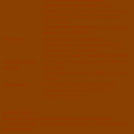
2-х, 3-х, 4-х местный номера с
удобствами (с балконом):
мебель,
кровати, душ с туалетом, сплит-система/
кондиционер, телевизор, холодильник,
Wi-Fi, балкон.
Одноместное размещение в 2-х местном
номере ПОД ЗАПРОС !
Питание:
Есть оборудованная
кухня
для
самостоятельного приготовления пищи.
Также рядом с гостиницей
расположено
кафе с «домашней кухней».
Условия заезда-
расселение по номерам после
12-00
час. в
выезда:
день заезда.
освобождение номеров в
9-00
час. в день
отъезда.
Документы:
Российский паспорт, медицинский
страховой полис, свидетельство о
рождении ребенка
ВНИМАНИЕ!!!
Расчет путевок производится по количеству ночей!
Стоимость тура на 1 человека за заезд С ПРОЕЗДОМ (12
дней/11ночей) .