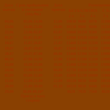
Дата
Срок пребывания
Дата
Размещение
выезда
в гостинице
приезда
БЕЗ БАЛКОНА
С 
(10д./9н.)
2-х
3-х
4-х
2-х
04.06
05.06-14.06
15.06
10030
9680
8970
1110
13.06
14.06-23.06
24.06
10150
9800
9090
1121
22.06
23.06-02.07
03.07
10860
10350
9560
1180
01.07
02.07-11.07
12.07
12980
11920
10860
1352
10.07
11.07-20.07
21.07
13460
12390
11330
1399
19.07
20.07-29.07
30.07
13460
12390
11330
1399
28.07
29.07-07.08
08.08
13460
12390
11330
1399
06.08
07.08-16.08
17.08
13460
12390
11330
1399
15.08
16.08-25.08
26.08
13460
12390
11330
1399
24.08
25.08-03.09
04.09
12750
11810
10980
1310
02.09
03.09-12.09
13.09
11860
11230
10800
1186
11.09
12.09-21.09
22.09
10510
9810
9440
1051
20.09
21.09-30.09
01.10
10510
9810
9440
1051
29.09
30.09-09.10*
8620
7920
7560
8620
Проезд в одну
сторону