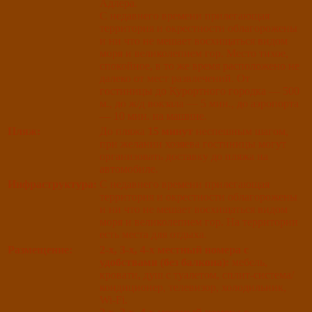
Адлера.
С недавнего времени прилегающая
территория и окрестности облагорожены
и ни что не мешает восхищаться видом
моря и великолепием гор. Место тихое,
спокойное, в то же время расположено не
далеко от мест развлечений. От
гостиницы до Курортного городка — 500
м., до ж/д вокзала — 5 мин., до аэропорта
— 10 мин. на машине.
Пляж:
До пляжа
15 минут
неспешным шагом,
при желании хозяева гостиницы могут
организовать доставку до пляжа на
автомобиле.
Инфраструктура:
С недавнего времени прилегающая
территория и окрестности облагорожены
и ни что не мешает восхищаться видом
моря и великолепием гор. На территории
есть места для отдыха.
Размещение:
2-х, 3-х, 4-х местный номера с
удобствами (без балкона):
мебель,
кровати, душ с туалетом, сплит-система/
кондиционер, телевизор, холодильник,
Wi-Fi.