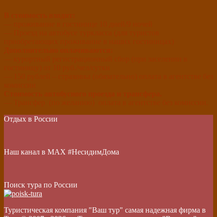
В стоимость входит:
— проживание в гостинице 10 дней/9 ночей
— Проезд на автобусе туркласса (для туристов
приобретающих проживание в наших гостиницах)
Дополнительно оплачиваются:
— курортный регистрационный сбор (при заселении в
гостиницу) от 10 руб./чел/сутки
— 150 рублей – страховка (обязательно) оплата в агентстве без
комиссии
Стоимость автобусного проезда и трансфера.
— Трансфер (по желанию) оплата в агентстве без комиссии.
Отдых в России
Наш канал в МАХ #НесидимДома
Поиск тура по России
Туристическая компания "Ваш тур" самая надежная фирма в