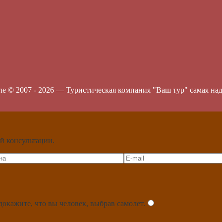
ле © 2007 -
2026
—
Туристическая компания "Ваш тур" самая на
й консультации.
докажите, что вы человек, выбрав
самолет
.