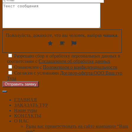
Пожалуйста, докажите, что вы человек, выбрав
чашка
.
Разрешаю сбор и обработку персональных данных в
соответствии с
Соглашением об обработке данных
Ознакомлен с
Положением о конфиденциальности
Согласен с условиями
Договор-оферта ООО Ваш тур
Тула
Отправить заявку
ГЛАВНАЯ
ЗАКАЗАТЬ ТУР
Наши туры
КОНТАКТЫ
О НАС
Рады вас приветствовать на сайте компании “Ваш
тур”.