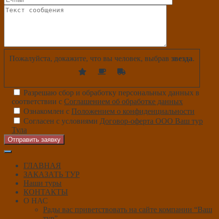
Пожалуйста, докажите, что вы человек, выбрав
звезда
.
Разрешаю сбор и обработку персональных данных в
соответствии с
Соглашением об обработке данных
Ознакомлен с
Положением о конфиденциальности
Согласен с условиями
Договор-оферта ООО Ваш тур
Тула
Отправить заявку
ГЛАВНАЯ
ЗАКАЗАТЬ ТУР
Наши туры
КОНТАКТЫ
О НАС
Рады вас приветствовать на сайте компании “Ваш
тур”.