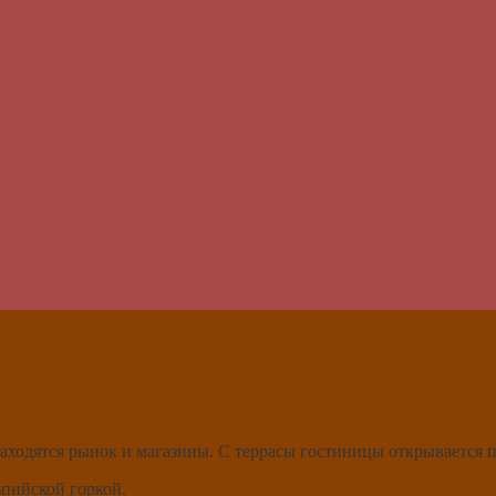
находятся рынок и магазины. С террасы гостиницы открывается п
ьпийской горкой.