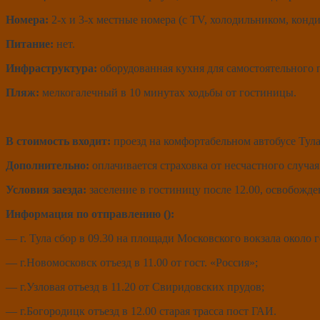
Номера:
2-х и 3-х местные номера (с TV, холодильником, конди
Питание:
нет.
Инфраструктура:
оборудованная кухня для самостоятельного пр
Пляж:
мелкогалечный в 10 минутах ходьбы от гостиницы.
В стоимость входит:
проезд на комфортабельном автобусе Тула
Дополнительно:
оплачивается страховка от несчастного случая
Условия заезда:
заселение в гостиницу после 12.00, освобожде
Информация по отправлению ():
— г. Тула сбор в 09.30 на площади Московского вокзала около г
— г.Новомосковск отъезд в 11.00 от гост. «Россия»;
— г.Узловая отъезд в 11.20 от Свиридовских прудов;
— г.Богородицк отъезд в 12.00 старая трасса пост ГАИ.