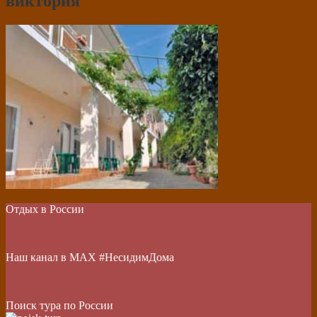
виктория
Отдых в России
Наш канал в МАХ #НесидимДома
Поиск тура по России