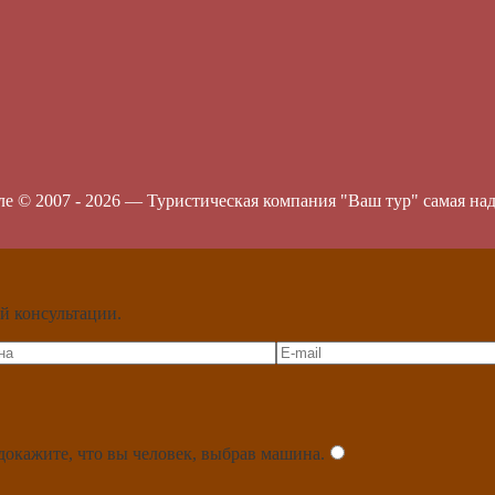
ле © 2007 -
2026
—
Туристическая компания "Ваш тур" самая на
й консультации.
докажите, что вы человек, выбрав
машина
.