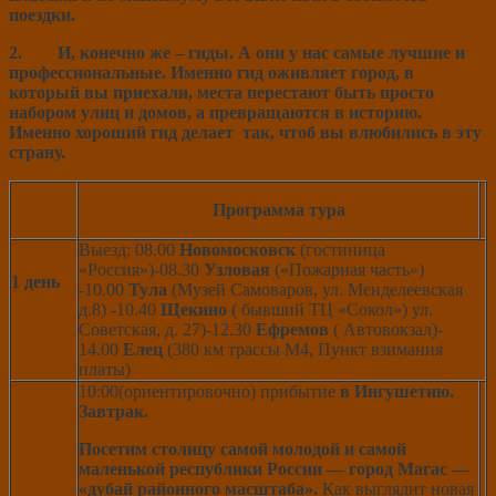
поездки.
2.
И, конечно же – гиды. А они у нас самые лучшие и
профессиональные. Именно гид оживляет город, в
который вы приехали, места перестают быть просто
набором улиц и домов, а превращаются в историю.
Именно хороший гид делает так, чтоб вы влюбились в эту
страну.
Программа тура
Выезд: 08.00
Новомосковск
(гостиница
«Россия»)-08.30
Узловая
(«Пожарная часть»)
1 день
-10.00
Тула
(Музей Самоваров, ул. Менделеевская
д.8) -10.40
Щекино
( бывший ТЦ «Сокол») ул.
Советская, д. 27)-12.30
Ефремов
( Автовокзал)-
14.00
Елец
(380 км трассы М4, Пункт взимания
платы)
10:00(ориентировочно) прибытие
в Ингушетию.
Завтрак.
Посетим столицу самой молодой и самой
маленькой республики России — город Магас —
«дубай районного масштаба».
Как выглядит новая