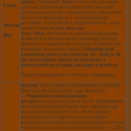
морем
. Старинный Дербент и по сей день умеет
4 день
удивлять старинными колоритными магалами,
спрятанными внутри городских стен, знаменитой
крепостью Нарын-Кала и гостеприимными
жителями. Это музей под открытым небом, здесь
Завтрак
можно гулять часами.
Здесь вас
ждет
:
Обед.
Экскурсия по цитадели Нарын кала.
обед
Дербентская Джумма мечеть (внешний осмотр)
Прогулка по древней части города. И конечно же
посещение восточного рынка,
Избербашский
коньячный завод (для туристов 18+, дети до 18
лет не посещают завод и не участвуют в
алкогольной дегустации, ожидают в автобусе)
Позднее возращение в гостиницу в Махачкале.
Завтрак
. После завтрака отправляемся в горный
Дагестан. На нашем пути- чудо Дагестана
—
Чиркейское водохранилище,
которое
расположено на реке Сулак. Крупнейший
на Северном Кавказе водоем был образован для
возведения Чиркейской ГЭС. На его берегах
раскинулось село Чиркей и поселок Дубки.
Резервуар используется для водоснабжения региона
и рыболовства. Его максимальная глубина — 220 м,