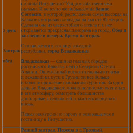
столица Ингушетии? Увидим собственными
глазами. И конечно же побываем на
башне
Согласия
, в которой расположена самая высокая на
Кавказе смотровая площадка на высоте 85 метров.
Сделана она из сверхстойкого стекла и с нее
открывается прекрасная панорама на город.
Обед и
2 день
заселение в номера. Время на отдых.
Отправляемся в столицу соседний
Завтрак
республики,
город Владикавказ
.
обед
Владикавказ
— один из главных городов
российского Кавказа, центр Северной Осетии —
Алании. Окруженный восхитительными горами
и лежащий на пути к Грузии он все больше
и больше привлекает внимание туристов. За один
день во Владикавказе можно полностью окунуться
в его атмосферу, осмотреть большинство
достопримечательностей и захотеть вернуться
вновь.
Пешая экскурсия по городу и возвращаемся в
гостиницу в Ингушетию.
Ранний завтрак.
Переезд в г. Грозный
.