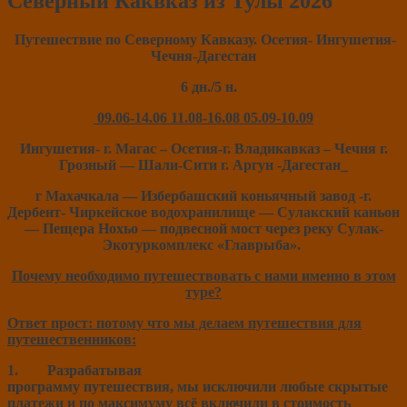
Северный Каквказ из Тулы 2026
Путешествие по Северному Кавказу. Осетия- Ингушетия-
Чечня-Дагестан
6 дн./5 н.
09.06-14.06 11.08-16.08 05.09-10.09
Ингушетия- г. Магас – Осетия-г. Владикавказ – Чечня г.
Грозный — Шали-Сити г. Аргун -Дагестан_
г Махачкала — Избербашский коньячный завод
-г.
Дербент- Чиркейское водохранилище — Сулакский каньон
— Пещера Нохьо — подвесной мост через реку Сулак-
Экотуркомплекс «Главрыба».
Почему необходимо путешествовать с нами именно в этом
туре?
Ответ прост: потому что мы делаем путешествия для
путешественников:
1.
Разрабатывая
программу путешествия, мы исключили любые скрытые
платежи и по максимуму всё включили в стоимость