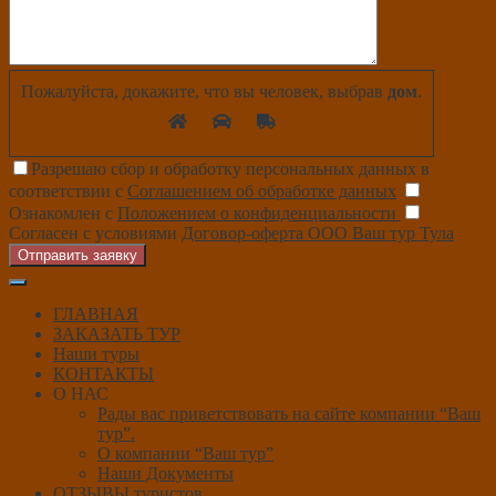
Пожалуйста, докажите, что вы человек, выбрав
дом
.
Разрешаю сбор и обработку персональных данных в
соответствии с
Соглашением об обработке данных
Ознакомлен с
Положением о конфиденциальности
Согласен с условиями
Договор-оферта ООО Ваш тур Тула
Отправить заявку
ГЛАВНАЯ
ЗАКАЗАТЬ ТУР
Наши туры
КОНТАКТЫ
О НАС
Рады вас приветствовать на сайте компании “Ваш
тур”.
О компании “Ваш тур”
Наши Документы
ОТЗЫВЫ туристов