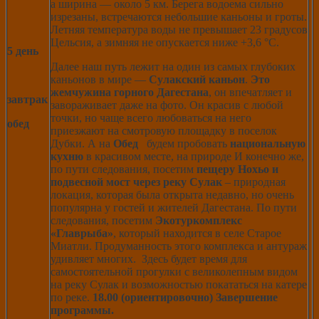
а ширина — около 5 км. Берега водоема сильно
изрезаны, встречаются небольшие каньоны и гроты.
Летняя температура воды не превышает 23 градусов
Цельсия, а зимняя не опускается ниже +3,6 °C.
5 день
Далее наш путь лежит на один из самых глубоких
каньонов в мире —
Сулакский каньон
.
Это
жемчужина горного Дагестана
, он впечатляет и
завтрак
завораживает даже на фото. Он красив с любой
точки, но чаще всего любоваться на него
обед
приезжают на смотровую площадку в поселок
Дубки. А на
Обед
будем пробовать
национальную
кухню
в красивом месте, на природе И конечно же,
по пути следования, посетим
пещеру Нохьо и
подвесной мост через реку Сулак
– природная
локация, которая была открыта недавно, но очень
популярна у гостей и жителей Дагестана. По пути
следования, посетим
Экотуркомплекс
«Главрыба»
, который находится в селе Старое
Миатли. Продуманность этого комплекса и антураж
удивляет многих. Здесь будет время для
самостоятельной прогулки с великолепным видом
на реку Сулак и возможностью покататься на катере
по реке.
18.00 (ориентировочно) Завершение
программы.