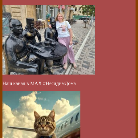
Наш канал в МАХ #НесидимДома