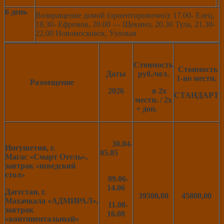
6 день
Возвращение домой (ориентировочно): 17.00- Елец,
18.30- Ефремов, 20.00 — Щекино, 20.30 Тула, 21.30-
22.00 Новомосковск, Узловая
Стоимость
Стоимость
Даты
руб./чел.
1-но местн.
Размещение
2026
в 2х
СТАНДАРТ
местн. / 2х
+ доп.
30.04-
Ингушетия, г.
05.05
Магас
«Смарт Отель»,
завтрак «шведский
стол»
09.06-
14.06
Дагестан, г.
39500,00
45800,00
Махачкала
«АДМИРАЛ»,
11.08-
завтрак
16.08
«континентальный»