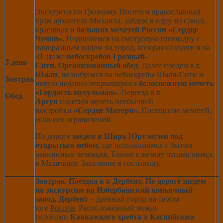
Экскурсия по Грозному. Посетим православный
храм архангела Михаила, зайдем в одну из самых
красивых и
больших мечетей России «Сердце
Чечни».
Поднимемся на смотровую площадку с
панорамным видом на город, которая находится на
31 этаже
небоскребов Грозный-
3 день
Сити.
Организованный обед
. Далее поедем в
г.
Шали
, полюбуемся на небоскребы Шали-Сити и
Завтрак
новую недавно открывшуюся
белоснежную мечеть
«Гордость мусульман».
Переезд в
г.
Обед
Аргун
посетим мечеть необычной
постройки
«Сердце Матери».
Посещение мечетей,
если нет ограничений.
По дороге
заедем в Шира-Юрт музей под
открытым небом
, где познакомимся с бытом
равнинных чеченцев. Ближе к вечеру отправляемся
в Махачкалу. Заселение в гостиницу.
Завтрак.
Поездка в г. Дербент. По дороге заедем
на экскурсию на Избербашский коньячный
завод. Дербент –
древний город на самом
юге
России
. Расположенный между
склонами
Кавказского хребта
и
Каспийским