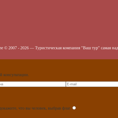
ле © 2007 -
2026
—
Туристическая компания "Ваш тур" самая на
й консультации.
докажите, что вы человек, выбрав
флаг
.