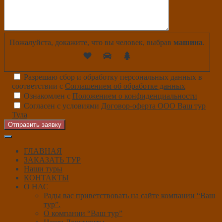
Пожалуйста, докажите, что вы человек, выбрав
машина
.
Разрешаю сбор и обработку персональных данных в
соответствии с
Соглашением об обработке данных
Ознакомлен с
Положением о конфиденциальности
Согласен с условиями
Договор-оферта ООО Ваш тур
Тула
Отправить заявку
ГЛАВНАЯ
ЗАКАЗАТЬ ТУР
Наши туры
КОНТАКТЫ
О НАС
Рады вас приветствовать на сайте компании “Ваш
тур”.
О компании “Ваш тур”