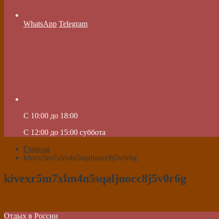
WhatsApp
Telegram
C 10:00 до 18:00
C 12:00 до 15:00 суббота
Главная
kivexr5m7xlm4n5sqaljuocc8j5v0r6g
kivexr5m7xlm4n5sqaljuocc8j5v0r6g
Отдых в России