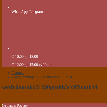
WhatsApp
Telegram
C 10:00 до 18:00
C 12:00 до 15:00 суббота
Главная
wszfg6nmnkq21280guakb3rx97uuuh34
wszfg6nmnkq21280guakb3rx97uuuh34
Отдых в России