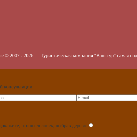
ле © 2007 -
2026
—
Туристическая компания "Ваш тур" самая на
й консультации.
докажите, что вы человек, выбрав
дерево
.