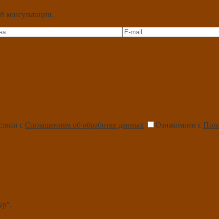
й консультации.
ствии с
Соглашением об обработке данных
Ознакомлен с
Пол
ур”.