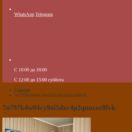
WhatsApp
Telegram
C 10:00 до 18:00
C 12:00 до 15:00 суббота
Главная
7n797k4w04cy9oi5dxr4p2qnuzze8fvk
7n797k4w04cy9oi5dxr4p2qnuzze8fvk