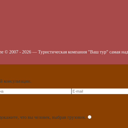
ле © 2007 -
2026
—
Туристическая компания "Ваш тур" самая на
й консультации.
докажите, что вы человек, выбрав
грузовик
.