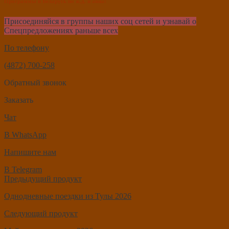
Программы в Беларусь по ж.д. и авиа:
Присоединяйся в группы наших соц сетей и узнавай о
Спецпредложениях раньше всех
По телефону
(4872) 700-258
Обратный звонок
Заказать
Чат
В WhatsApp
Напишите нам
В Telegram
Навигация
Предыдущий продукт
по
Однодневные поездки из Тулы 2026
записям
Следующий продукт