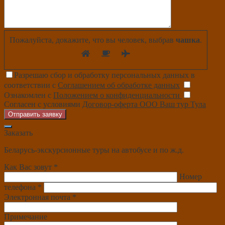
Пожалуйста, докажите, что вы человек, выбрав
чашка
.
Разрешаю сбор и обработку персональных данных в
соответствии с
Соглашением об обработке данных
Ознакомлен с
Положением о конфиденциальности
Согласен с условиями
Договор-оферта ООО Ваш тур Тула
Отправить заявку
Заказать
Беларусь-экскурсионные туры на автобусе и по ж.д.
Как Вас зовут *
Номер
телефона *
Электронная почта *
Примечание