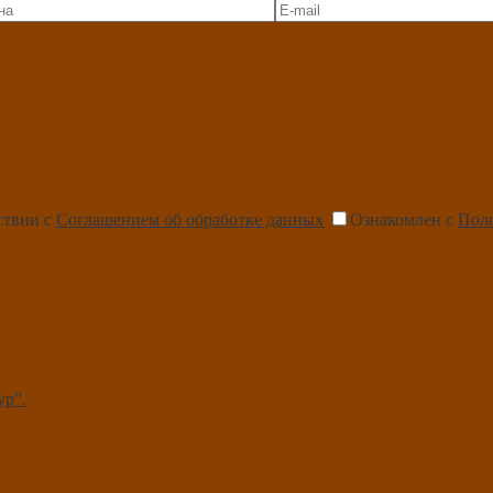
ствии с
Соглашением об обработке данных
Ознакомлен с
Пол
ур”.