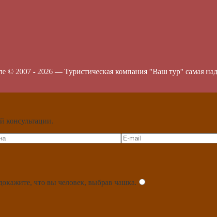
ле © 2007 -
2026
—
Туристическая компания "Ваш тур" самая на
й консультации.
докажите, что вы человек, выбрав
чашка
.