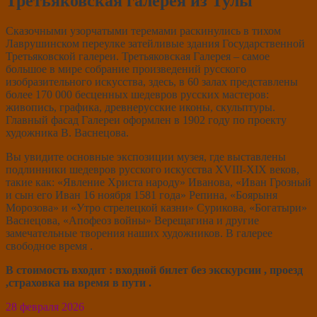
Третьяковская галерея из Тулы
Сказочными узорчатыми теремами раскинулись в тихом
Лаврушинском переулке затейливые здания Государственной
Третьяковской галереи. Третьяковская Галерея – самое
большое в мире собрание произведений русского
изобразительного искусства, здесь, в 60 залах представлены
более 170 000 бесценных шедевров русских мастеров:
живопись, графика, древнерусские иконы, скульптуры.
Главный фасад Галереи оформлен в 1902 году по проекту
художника В. Васнецова.
Вы увидите основные экспозиции музея, где выставлены
подлинники шедевров русского искусства XVIII-XIX веков,
такие как: «Явление Христа народу» Иванова, «Иван Грозный
и сын его Иван 16 ноября 1581 года» Репина, «Боярыня
Морозова» и «Утро стрелецкой казни» Сурикова, «Богатыри»
Васнецова, «Апофеоз войны» Верещагина и другие
замечательные творения наших художников. В галерее
свободное время .
В стоимость входит : входной билет без экскурсии , проезд
,страховка на время в пути .
28 февраля 2026