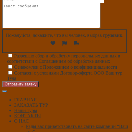
Пожалуйста, докажите, что вы человек, выбрав
грузовик
.
Разрешаю сбор и обработку персональных данных в
соответствии с
Соглашением об обработке данных
Ознакомлен с
Положением о конфиденциальности
Согласен с условиями
Договор-оферта ООО Ваш тур
Тула
Отправить заявку
ГЛАВНАЯ
ЗАКАЗАТЬ ТУР
Наши туры
КОНТАКТЫ
О НАС
Рады вас приветствовать на сайте компании “Ваш
тур”.