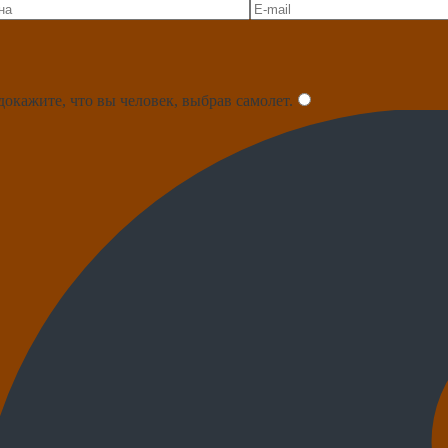
докажите, что вы человек, выбрав
самолет
.