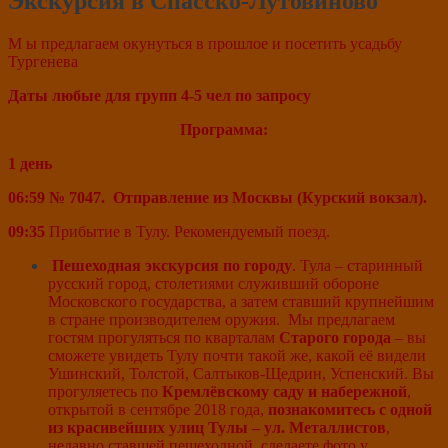
Экскурсия в Спасско-Лутовиново
М ы предлагаем окунуться в прошлое и посетить усадьбу
Тургенева
Даты любые для групп 4-5 чел по запросу
Программа:
1 день
06:59 № 7047. Отправление из Москвы (Курский вокзал).
09:35
Прибытие в Тулу. Рекомендуемый поезд.
Пешеходная экскурсия по городу
. Тула – старинный
русский город, столетиями служивший обороне
Московского государства, а затем ставший крупнейшим
в стране производителем оружия. Мы предлагаем
гостям прогуляться по кварталам
Старого города
– вы
сможете увидеть Тулу почти такой же, какой её видели
Ушинский, Толстой, Салтыков-Щедрин, Успенский. Вы
прогуляетесь по
Кремлёвскому саду и набережной
,
открытой в сентябре 2018 года,
познакомитесь с одной
из красивейших улиц Тулы – ул. Металлистов
,
недавно ставшей пешеходной, сделаете фото у