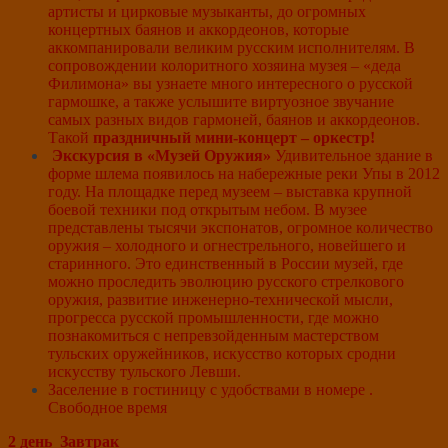
артисты и цирковые музыканты, до огромных
концертных баянов и аккордеонов, которые
аккомпанировали великим русским исполнителям. В
сопровождении колоритного хозяина музея – «деда
Филимона» вы узнаете много интересного о русской
гармошке, а также услышите виртуозное звучание
самых разных видов гармоней, баянов и аккордеонов.
Такой
праздничный мини-концерт – оркестр!
Экскурсия в «Музей Оружия»
Удивительное здание в
форме шлема появилось на набережные реки Упы в 2012
году. На площадке перед музеем – выставка крупной
боевой техники под открытым небом. В музее
представлены тысячи экспонатов, огромное количество
оружия – холодного и огнестрельного, новейшего и
старинного. Это единственный в России музей, где
можно проследить эволюцию русского стрелкового
оружия, развитие инженерно-технической мысли,
прогресса русской промышленности, где можно
познакомиться с непревзойденным мастерством
тульских оружейников, искусство которых сродни
искусству тульского Левши.
Заселение в гостиницу с удобствами в номере .
Свободное время
2 день
Завтрак