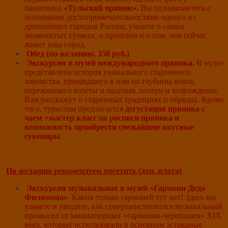
памятника
«Тульский пряник».
Вы познакомитесь с
основными достопримечательностями одного из
древнейших городов России, узнаете о самых
знаменитых туляках, о прошлом и о том, чем сейчас
живет наш город.
Обед (по желянию, 350 руб.)
Экскурсия в
музей международного пряника.
В музее
представлена история уникального старинного
лакомства, пришедшего к нам их глубины веков,
пережившего взлеты и падения, потери и возрождение.
Вам расскажут о старинных традициях и обрядах. Кроме
того, туристам предлагается
дегустация пряника с
чаем +мастер класс по росписи пряника и
возможность приобрести свежайшие вкусные
сувениры
По желанию рекомендуем посетить (доп. плата)
Экскурсия музыкальная в музей «Гармони Деда
Филимона»
Каких только гармоней тут нет! Здесь вы
узнаете и увидите, как совершенствовался музыкальный
промысел от миниатюрных «гармоник-черепашек» XIX
века, которые использовали в основном эстрадные