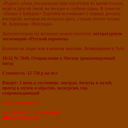
«Рудин»; аллея, посаженная сами писателем во время ссылки,
ведёт к другой такой же беседке в глубине парка. В повести
«Пунин и Бабурин» Тургенев вспоминает о первых детских
восторгах, которые он испытал здесь, слушая чтение поэмы
М. Хераскова «Россиада».
Дополнительно по желанию можно посетить
литературную
экспозицию «Русский европеец»
Катание на лодке или в конном экипаже. Возвращение в Тулу
18:32
№ 7049.
Отправление в Москву (рекомендуемый
поезд
Стоимость 12 750 р на чел
Входит: 1 ночь в гостинице, завтрак, билеты в музей,
проезд к музею и обратно, экскурсии, гид-
сопровождающий
Заказ экскурсии :
📱+7960-601-27-36 whatsapp
☎8(4872)700-258