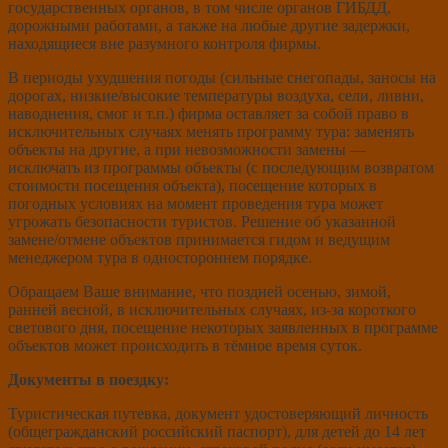
государственных органов, в том числе органов ГИБДД,
дорожными работами, а также на любые другие задержки,
находящиеся вне разумного контроля фирмы.
В периоды ухудшения погоды (сильные снегопады, заносы на
дорогах, низкие/высокие температуры воздуха, сели, ливни,
наводнения, смог и т.п.) фирма оставляет за собой право в
исключительных случаях менять программу тура: заменять
объекты на другие, а при невозможности замены —
исключать из программы объекты (с последующим возвратом
стоимости посещения объекта), посещение которых в
погодных условиях на момент проведения тура может
угрожать безопасности туристов. Решение об указанной
замене/отмене объектов принимается гидом и ведущим
менеджером тура в одностороннем порядке.
Обращаем Ваше внимание, что поздней осенью, зимой,
ранней весной, в исключительных случаях, из-за короткого
светового дня, посещение некоторых заявленных в программе
объектов может происходить в тёмное время суток.
Документы в поездку:
Туристическая путевка, документ удостоверяющий личность
(общегражданский российский паспорт), для детей до 14 лет