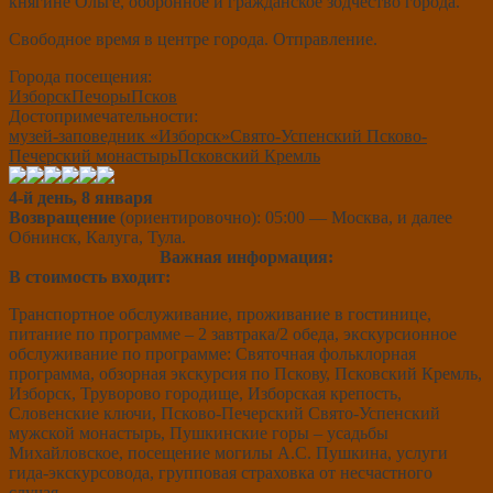
княгине Ольге, оборонное и гражданское зодчество города.
Свободное время в центре города. Отправление.
Города посещения:
Изборск
Печоры
Псков
Достопримечательности:
музей-заповедник «Изборск»
Свято-Успенский Псково-
Печерский монастырь
Псковский Кремль
4-й день, 8 января
Возвращение
(ориентировочно): 05:00 — Москва, и далее
Обнинск, Калуга, Тула.
Важная информация:
В стоимость входит:
Транспортное обслуживание, проживание в гостинице,
питание по программе – 2 завтрака/2 обеда, экскурсионное
обслуживание по программе: Святочная фольклорная
программа, обзорная экскурсия по Пскову, Псковский Кремль,
Изборск, Труворово городище, Изборская крепость,
Словенские ключи, Псково-Печерский Свято-Успенский
мужской монастырь, Пушкинские горы – усадьбы
Михайловское, посещение могилы А.С. Пушкина, услуги
гида-экскурсовода, групповая страховка от несчастного
случая.