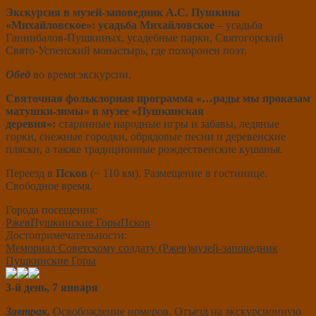
Экскурсия в музей-заповедник А.С. Пушкина
«Михайловское»: усадьба Михайловское
– усадьба
Ганнибалов-Пушкиных, усадебные парки, Святогорский
Свято-Успенский монастырь, где похоронен поэт.
Обед
во время экскурсии.
Святочная фольклорная программа «…рады мы проказам
матушки-зимы» в музее «Пушкинская
деревня»:
старинные народные игры и забавы, ледяные
горки, снежные городки, обрядовые песни и деревенские
пляски, а также традиционные рождественские кушанья.
Переезд в
Псков
(~ 110 км). Размещение в гостинице.
Свободное время.
Города посещения:
Ржев
Пушкинские Горы
Псков
Достопримечательности:
Мемориал Советскому солдату (Ржев)
музей-заповедник
Пушкинские Горы
3-й день, 7 января
Завтрак.
Освобождение номеров. Отъезд на экскурсионную