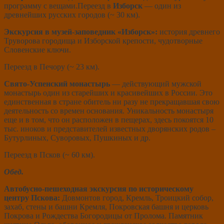
программу с вещами.Переезд в
Изборск
— один из
древнейших русских городов (~ 30 км).
Экскурсия в музей-заповедник «Изборск»:
история древнего
Труворова городища и Изборской крепости, чудотворные
Словенские ключи.
Переезд в Печору (~ 23 км).
Свято-Успенский монастырь
— действующий мужской
монастырь один из старейших и красивейших в России. Это
единственная в стране обитель ни разу не прекращавшая свою
деятельность со времен основания. Уникальность монастыря
еще и в том, что он расположен в пещерах, здесь покоятся 10
тыс. иноков и представителей известных дворянских родов –
Бутурлиных, Суворовых, Пушкиных и др.
Переезд в Псков (~ 60 км).
Обед.
Автобусно-пешеходная экскурсия по историческому
центру Пскова:
Довмонтов город, Кремль, Троицкий собор,
захаб, стены и башни Кремля, Покровская башня и церковь
Покрова и Рождества Богородицы от Пролома. Памятник