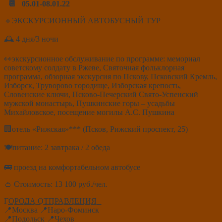
📆 05.01-08.01.22
🔸ЭКСКУРСИОННЫЙ АВТОБУСНЫЙ ТУР
🕰 4 дня/3 ночи
👀экскурсионное обслуживание по программе: мемориал
советскому солдату в Ржеве, Святочная фольклорная
программа, обзорная экскурсия по Пскову, Псковский Кремль,
Изборск, Труворово городище, Изборская крепость,
Словенские ключи, Псково-Печерский Свято-Успенский
мужской монастырь, Пушкинские горы – усадьбы
Михайловское, посещение могилы А.С. Пушкина
🏢отель «Рижская»*** (Псков, Рижский проспект, 25)
🍽питание: 2 завтрака / 2 обеда
🚌 проезд на комфортабельном автобусе
👛 Стоимость: 13 100 руб./чел.
Г͟͟О͟͟Р͟͟О͟͟Д͟͟А͟͟ О͟͟Т͟͟П͟͟Р͟͟А͟͟В͟͟Л͟͟Е͟͟Н͟͟И͟͟Я͟͟
📍Москва 📍Наро-Фоминск
📍Подольск 📍Чехов